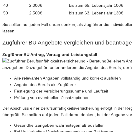
40
2.000€
bis zum 65. Lebensjahr
100€
50
2.500€
bis zum 63. Lebensjahr
130€
Sie sollten auf jeden Fall daran denken, als Zugführer die individue
lassen.
Zugführer BU Angebote vergleichen und beantrag
Zugführer BU Antrag, Vertrag und Leistungsfall
Bei einem Ant
anzugeben. Dazu gehört unter anderem die Angabe des Berufs, der V
Alle relevanten Angaben vollständig und korrekt ausfüllen
Angabe des Berufs als Zugführer
Festlegung der Versicherungssumme und Laufzeit
Prüfung von eventuellen Zusatzoptionen
Der Abschluss einer Berufsunfähigkeitsversicherung erfolgt in der R
überprüft. Sie sollten auf jeden Fall daran denken, bei der Angabe v
Gesundheitsangaben wahrheitsgemäß ausfüllen
Bei Unklarheiten Versicherungsmakler um Rat fragen