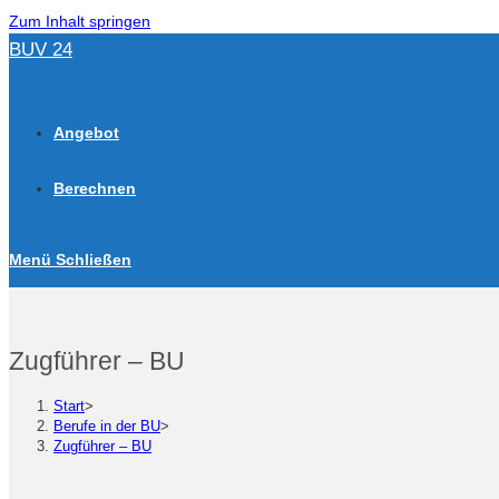
Zum Inhalt springen
BUV 24
Angebot
Berechnen
Menü
Schließen
Zugführer – BU
Start
>
Berufe in der BU
>
Zugführer – BU