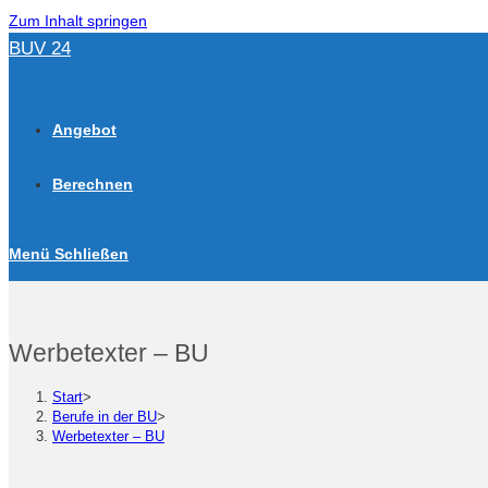
Zum Inhalt springen
BUV 24
Angebot
Berechnen
Menü
Schließen
Werbetexter – BU
Start
>
Berufe in der BU
>
Werbetexter – BU