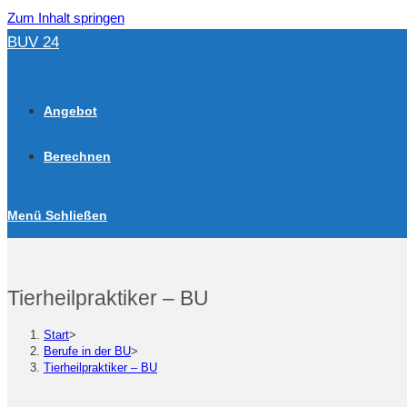
Zum Inhalt springen
BUV 24
Angebot
Berechnen
Menü
Schließen
Tierheilpraktiker – BU
Start
>
Berufe in der BU
>
Tierheilpraktiker – BU