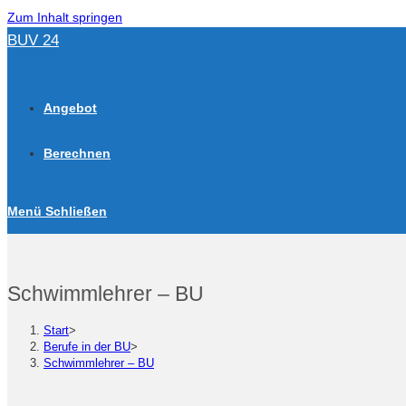
Zum Inhalt springen
BUV 24
Angebot
Berechnen
Menü
Schließen
Schwimmlehrer – BU
Start
>
Berufe in der BU
>
Schwimmlehrer – BU