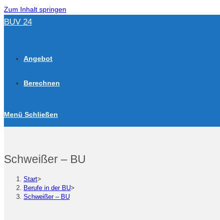
Zum Inhalt springen
BUV 24
Angebot
Berechnen
Menü
Schließen
Schweißer – BU
Start
>
Berufe in der BU
>
Schweißer – BU