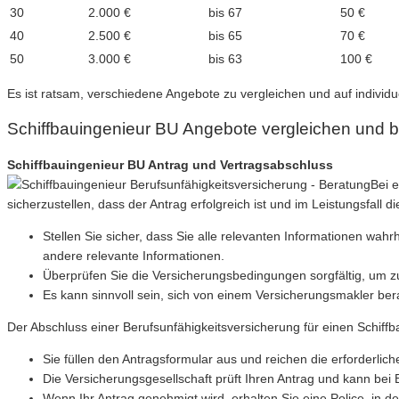
30
2.000 €
bis 67
50 €
40
2.500 €
bis 65
70 €
50
3.000 €
bis 63
100 €
Es ist ratsam, verschiedene Angebote zu vergleichen und auf individ
Schiffbauingenieur BU Angebote vergleichen und 
Schiffbauingenieur BU Antrag und Vertragsabschluss
Bei 
sicherzustellen, dass der Antrag erfolgreich ist und im Leistungsfall 
Stellen Sie sicher, dass Sie alle relevanten Informationen wah
andere relevante Informationen.
Überprüfen Sie die Versicherungsbedingungen sorgfältig, um z
Es kann sinnvoll sein, sich von einem Versicherungsmakler ber
Der Abschluss einer Berufsunfähigkeitsversicherung für einen Schiffb
Sie füllen den Antragsformular aus und reichen die erforderlich
Die Versicherungsgesellschaft prüft Ihren Antrag und kann bei 
Wenn Ihr Antrag genehmigt wird, erhalten Sie eine Police, in 