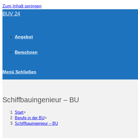
Zum Inhalt springen
BUV 24
Angebot
Berechnen
Menü
Schließen
Schiffbauingenieur – BU
Start
>
Berufe in der BU
>
Schiffbauingenieur – BU