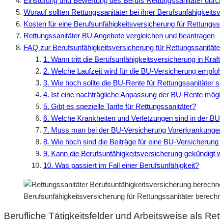
Einstufung und Bewertung des Berufs Rettungssanitäter durc
Worauf sollten Rettungssanitäter bei ihrer Berufsunfähigkeit
Kosten für eine Berufsunfähigkeitsversicherung für Rettungss
Rettungssanitäter BU Angebote vergleichen und beantragen
FAQ zur Berufsunfähigkeitsversicherung für Rettungssanitäte
1. Wann tritt die Berufsunfähigkeitsversicherung in Kraf
2. Welche Laufzeit wird für die BU-Versicherung empfo
3. Wie hoch sollte die BU-Rente für Rettungssanitäter s
4. Ist eine nachträgliche Anpassung der BU-Rente mög
5. Gibt es spezielle Tarife für Rettungssanitäter?
6. Welche Krankheiten und Verletzungen sind in der B
7. Muss man bei der BU-Versicherung Vorerkrankung
8. Wie hoch sind die Beiträge für eine BU-Versicherung
9. Kann die Berufsunfähigkeitsversicherung gekündigt
10. Was passiert im Fall einer Berufsunfähigkeit?
Berufsunfähigkeitsversicherung für Rettungssanitäter berech
Berufliche Tätigkeitsfelder und Arbeitsweise als Re