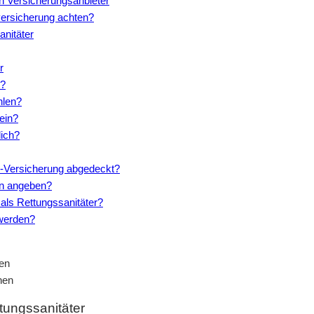
h Versicherungsanbieter
sversicherung achten?
anitäter
r
t?
hlen?
ein?
lich?
U-Versicherung abgedeckt?
en angeben?
 als Rettungssanitäter?
 werden?
nen
ttungssanitäter