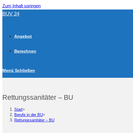
Zum Inhalt springen
BUV 24
Angebot
Berechnen
Menü
Schließen
Rettungssanitäter – BU
Start
>
Berufe in der BU
>
Rettungssanitäter – BU