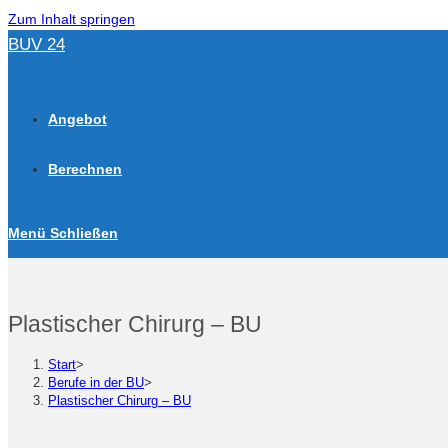
Zum Inhalt springen
BUV 24
Angebot
Berechnen
Menü
Schließen
Plastischer Chirurg – BU
Start
>
Berufe in der BU
>
Plastischer Chirurg – BU