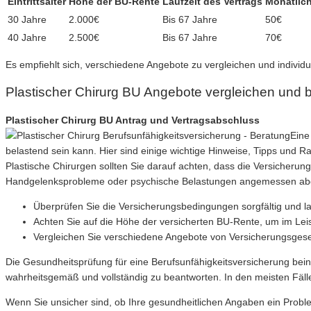
Eintrittsalter
Höhe der BU-Rente
Laufzeit des Vertrags
Monatlich
30 Jahre
2.000€
Bis 67 Jahre
50€
40 Jahre
2.500€
Bis 67 Jahre
70€
Es empfiehlt sich, verschiedene Angebote zu vergleichen und individu
Plastischer Chirurg BU Angebote vergleichen und 
Plastischer Chirurg BU Antrag und Vertragsabschluss
Eine
belastend sein kann. Hier sind einige wichtige Hinweise, Tipps und R
Plastische Chirurgen sollten Sie darauf achten, dass die Versicherung
Handgelenksprobleme oder psychische Belastungen angemessen abg
Überprüfen Sie die Versicherungsbedingungen sorgfältig und l
Achten Sie auf die Höhe der versicherten BU-Rente, um im Lei
Vergleichen Sie verschiedene Angebote von Versicherungsgesell
Die Gesundheitsprüfung für eine Berufsunfähigkeitsversicherung bein
wahrheitsgemäß und vollständig zu beantworten. In den meisten Fällen
Wenn Sie unsicher sind, ob Ihre gesundheitlichen Angaben ein Problem