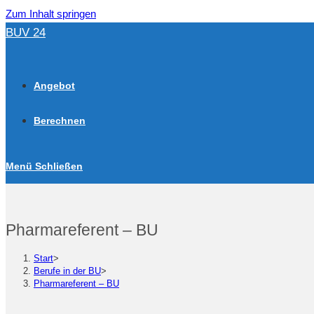
Zum Inhalt springen
BUV 24
Angebot
Berechnen
Menü
Schließen
Pharmareferent – BU
Start
>
Berufe in der BU
>
Pharmareferent – BU