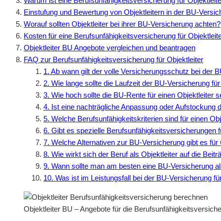
Warum ist eine Berufsunfähigkeitsversicherung für Objektleite
Einstufung und Bewertung von Objektleitern in der BU-Versi
Worauf sollten Objektleiter bei ihrer BU-Versicherung achten?
Kosten für eine Berufsunfähigkeitsversicherung für Objektleit
Objektleiter BU Angebote vergleichen und beantragen
FAQ zur Berufsunfähigkeitsversicherung für Objektleiter
1. Ab wann gilt der volle Versicherungsschutz bei der B
2. Wie lange sollte die Laufzeit der BU-Versicherung für
3. Wie hoch sollte die BU-Rente für einen Objektleiter s
4. Ist eine nachträgliche Anpassung oder Aufstockung
5. Welche Berufsunfähigkeitskriterien sind für einen Obj
6. Gibt es spezielle Berufsunfähigkeitsversicherungen f
7. Welche Alternativen zur BU-Versicherung gibt es für 
8. Wie wirkt sich der Beruf als Objektleiter auf die Be
9. Wann sollte man am besten eine BU-Versicherung als
10. Was ist im Leistungsfall bei der BU-Versicherung fü
Objektleiter BU – Angebote für die Berufsunfähigkeitsversic