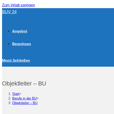
Zum Inhalt springen
BUV 24
Angebot
Berechnen
Menü
Schließen
Objektleiter – BU
Start
>
Berufe in der BU
>
Objektleiter – BU