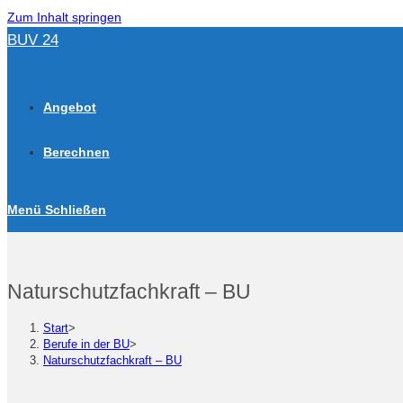
Zum Inhalt springen
BUV 24
Angebot
Berechnen
Menü
Schließen
Naturschutzfachkraft – BU
Start
>
Berufe in der BU
>
Naturschutzfachkraft – BU