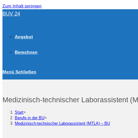
Zum Inhalt springen
BUV 24
Angebot
Berechnen
Menü
Schließen
Medizinisch-technischer Laborassistent (
Start
>
Berufe in der BU
>
Medizinisch-technischer Laborassistent (MTLA) – BU