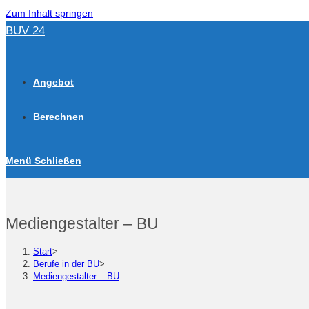
Zum Inhalt springen
BUV 24
Angebot
Berechnen
Menü
Schließen
Mediengestalter – BU
Start
>
Berufe in der BU
>
Mediengestalter – BU