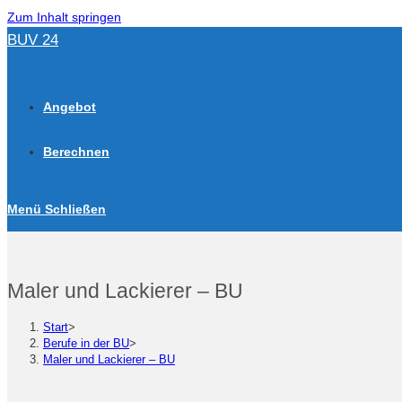
Zum Inhalt springen
BUV 24
Angebot
Berechnen
Menü
Schließen
Maler und Lackierer – BU
Start
>
Berufe in der BU
>
Maler und Lackierer – BU