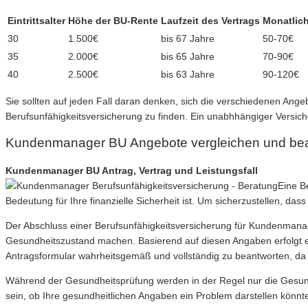
Eintrittsalter
Höhe der BU-Rente
Laufzeit des Vertrags
Monatlich
30
1.500€
bis 67 Jahre
50-70€
35
2.000€
bis 65 Jahre
70-90€
40
2.500€
bis 63 Jahre
90-120€
Sie sollten auf jeden Fall daran denken, sich die verschiedenen Ang
Berufsunfähigkeitsversicherung zu finden. Ein unabhhängiger Versic
Kundenmanager BU Angebote vergleichen und be
Kundenmanager BU Antrag, Vertrag und Leistungsfall
Eine B
Bedeutung für Ihre finanzielle Sicherheit ist. Um sicherzustellen, dass
Der Abschluss einer Berufsunfähigkeitsversicherung für Kundenmanage
Gesundheitszustand machen. Basierend auf diesen Angaben erfolgt ein
Antragsformular wahrheitsgemäß und vollständig zu beantworten, da 
Während der Gesundheitsprüfung werden in der Regel nur die Gesundhe
sein, ob Ihre gesundheitlichen Angaben ein Problem darstellen könn