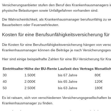
Versicherungsanbieter stufen den Beruf des Krankenhausmanagers in d
physische Belastungen sowie Unfallgefahren vorhanden sind.
Die Wahrscheinlichkeit, als Krankenhausmanager berufsunfähig zu werd
Bauarbeitern oder Feuerwehrleuten.
Kosten für eine Berufsunfähigkeitsversicherung f
Die Kosten für eine Berufsunfähigkeitsversicherung hängen von vers
Krankenhausmanager können die Beiträge je nach Versicherungsgesel
Hier sind einige beispielhafte Zahlen für eine BU-Versicherung für 
Eintrittsalter
Höhe der BU-Rente
Laufzeit des Vertrags
Monatlich
30
1.500€
bis 67 Jahre
80€
40
2.000€
bis 65 Jahre
120€
50
2.500€
bis 63 Jahre
180€
Es ist ratsam, sich von verschiedenen Versicherungsgesellschaften b
Krankenhausmanager zu finden.