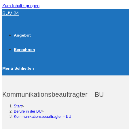
Zum Inhalt springen
BUV 24
Angebot
Berechnen
Menü
Schließen
Kommunikationsbeauftragter – BU
Start
>
Berufe in der BU
>
Kommunikationsbeauftragter – BU