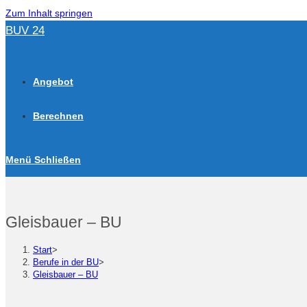
Zum Inhalt springen
BUV 24
Angebot
Berechnen
Menü
Schließen
Gleisbauer – BU
Start
>
Berufe in der BU
>
Gleisbauer – BU