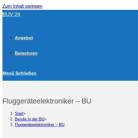
Zum Inhalt springen
BUV 24
Angebot
Berechnen
Menü
Schließen
Fluggeräteelektroniker – BU
Start
>
Berufe in der BU
>
Fluggeräteelektroniker – BU