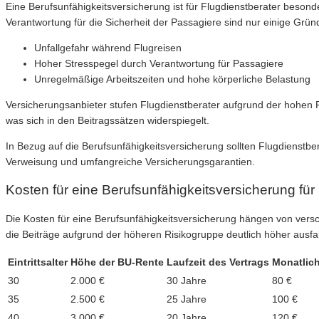
Eine Berufsunfähigkeitsversicherung ist für Flugdienstberater besond
Verantwortung für die Sicherheit der Passagiere sind nur einige Grü
Unfallgefahr während Flugreisen
Hoher Stresspegel durch Verantwortung für Passagiere
Unregelmäßige Arbeitszeiten und hohe körperliche Belastung
Versicherungsanbieter stufen Flugdienstberater aufgrund der hohen R
was sich in den Beitragssätzen widerspiegelt.
In Bezug auf die Berufsunfähigkeitsversicherung sollten Flugdienstb
Verweisung und umfangreiche Versicherungsgarantien.
Kosten für eine Berufsunfähigkeitsversicherung für
Die Kosten für eine Berufsunfähigkeitsversicherung hängen von versc
die Beiträge aufgrund der höheren Risikogruppe deutlich höher ausfal
Eintrittsalter
Höhe der BU-Rente
Laufzeit des Vertrags
Monatlich
30
2.000 €
30 Jahre
80 €
35
2.500 €
25 Jahre
100 €
40
3.000 €
20 Jahre
120 €