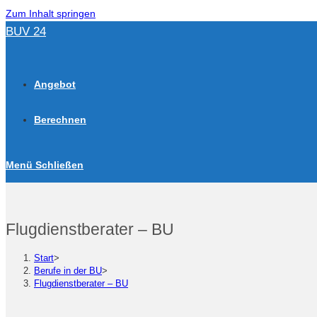
Zum Inhalt springen
BUV 24
Angebot
Berechnen
Menü
Schließen
Flugdienstberater – BU
Start
>
Berufe in der BU
>
Flugdienstberater – BU