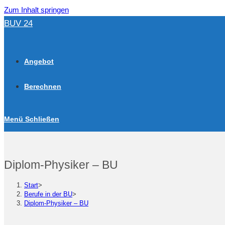
Zum Inhalt springen
BUV 24
Angebot
Berechnen
Menü
Schließen
Diplom-Physiker – BU
Start
>
Berufe in der BU
>
Diplom-Physiker – BU