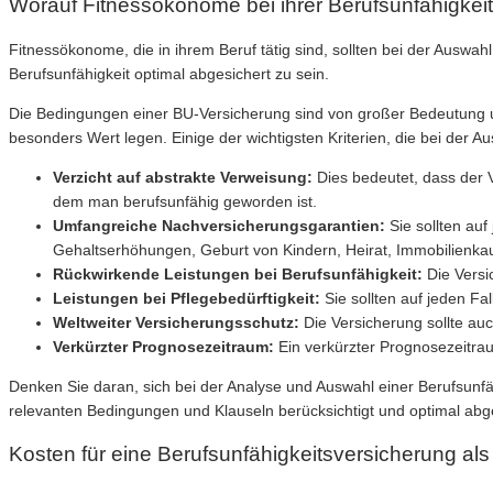
Worauf Fitnessökonome bei ihrer Berufsunfähigkeit
Fitnessökonome, die in ihrem Beruf tätig sind, sollten bei der Ausw
Berufsunfähigkeit optimal abgesichert zu sein.
Die Bedingungen einer BU-Versicherung sind von großer Bedeutung u
besonders Wert legen. Einige der wichtigsten Kriterien, die bei der A
Verzicht auf abstrakte Verweisung:
Dies bedeutet, dass der V
dem man berufsunfähig geworden ist.
Umfangreiche Nachversicherungsgarantien:
Sie sollten auf
Gehaltserhöhungen, Geburt von Kindern, Heirat, Immobilienkau
Rückwirkende Leistungen bei Berufsunfähigkeit:
Die Versi
Leistungen bei Pflegebedürftigkeit:
Sie sollten auf jeden Fa
Weltweiter Versicherungsschutz:
Die Versicherung sollte auc
Verkürzter Prognosezeitraum:
Ein verkürzter Prognosezeitraum
Denken Sie daran, sich bei der Analyse und Auswahl einer Berufsunf
relevanten Bedingungen und Klauseln berücksichtigt und optimal abges
Kosten für eine Berufsunfähigkeitsversicherung a