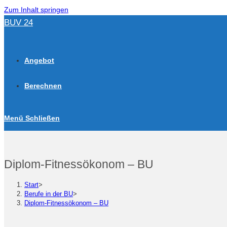
Zum Inhalt springen
BUV 24
Angebot
Berechnen
Menü
Schließen
Diplom-Fitnessökonom – BU
Start
>
Berufe in der BU
>
Diplom-Fitnessökonom – BU