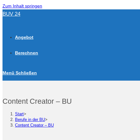
Zum Inhalt springen
BUV 24
Angebot
Berechnen
Menü
Schließen
Content Creator – BU
Start
>
Berufe in der BU
>
Content Creator – BU