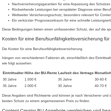
Nachversicherungsgarantien für eine Anpassung des Schutzes
Rückwirkende Leistungen bei verspäteter Diagnose einer Beruf
Weltweiter Versicherungsschutz, besonders relevant für Content
Ein verkürzter Prognosezeitraum für eine schnelle Leistungser
Diese Bedingungen bieten einen umfassenden Schutz, der auf die spez
Kosten für eine Berufsunfähigkeitsversicherung für
Die Kosten für eine Berufsunfähigkeitsversicherung
hängen von verschiedenen Faktoren ab, einschließlich des Eintrittsal
wie folgt aussehen:
Eintrittsalter
Höhe der BU-Rente
Laufzeit des Vertrags
Monatlich
30 Jahre
1.500 €
35 Jahre
30-60 €
35 Jahre
2.000 €
30 Jahre
40-70 €
Diese Angaben sind Richtwerte und können je nach Versicherer und d
besten Schutz zu einem angemessenen Preis zu finden.
Content Creator BU Angebote vergleichen und bea