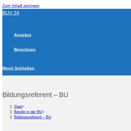
Zum Inhalt springen
BUV 24
Angebot
Berechnen
Menü
Schließen
Bildungsreferent – BU
Start
>
Berufe in der BU
>
Bildungsreferent – BU