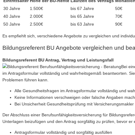
Eintrittsalter
Höhe der BU-Rente
Laufzeit des Vertrags
Monatlich
30 Jahre
1.500€
bis 67 Jahre
50€
40 Jahre
2.000€
bis 65 Jahre
70€
50 Jahre
2.500€
bis 63 Jahre
90€
Es empfiehlt sich, verschiedene Angebote zu vergleichen und individu
Bildungsreferent BU Angebote vergleichen und be
Bildungsreferent BU Antrag, Vertrag und Leistungsfall
Bei ein
im Antragsformular vollständig und wahrheitsgemäß beantworten. Sie 
Problemen führen kann.
Alle Gesundheitsfragen im Antragsformular vollständig und w
Keine Informationen verschweigen oder falsche Angaben mac
Bei Unsicherheit Gesundheitsprüfung mit Versicherungsmakler
Der Abschluss einer Berufsunfähigkeitsversicherung für Bildungsrefere
Unterlagen beizufügen und den Antrag sorgfältig zu prüfen, bevor er
Antragsformular vollständig und sorgfältig ausfüllen