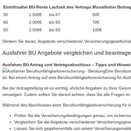
Eintrittsalter
BU-Rente
Laufzeit des Vertrags
Monatlicher Beitra
30
1.500€
bis 67
50€
40
2.000€
bis 65
70€
50
2.500€
bis 60
100€
Denken Sie daran, Angebote verschiedener Versicherungsgesellschaft
Ausfahrer BU Angebote vergleichen und beantrag
Ausfahrer BU Antrag und Vertragsabschluss – Tipps und Hinwei
Eine Berufsun
ist. Bei einem Antrag auf eine Berufsunfähigkeitsversicherung für Aus
Bei der Antragstellung ist es wichtig, ehrliche Angaben zu Ihrer Ge
verweigert. Zudem sollten Sie darauf achten, dass Sie alle Fragen im 
Während des Abschlusses einer Berufsunfähigkeitsversicherung für A
Prüfen Sie die Versicherungsbedingungen genau, um sicherzuste
Vergleichen Sie die Angebote verschiedener Versicherungsgesel
Lassen Sie sich gegebenenfalls von einem Versicherungsmakler