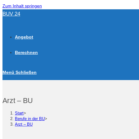
Zum Inhalt springen
BUV 24
Angebot
Berechnen
Menü
Schließen
Arzt – BU
Start
>
Berufe in der BU
>
Arzt – BU